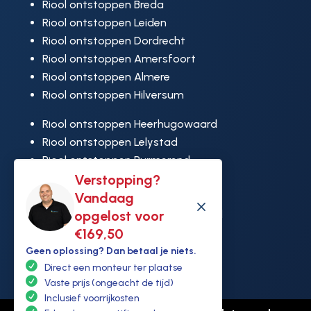
Riool ontstoppen Breda
Riool ontstoppen Leiden
Riool ontstoppen Dordrecht
Riool ontstoppen Amersfoort
Riool ontstoppen Almere
Riool ontstoppen Hilversum
Riool ontstoppen Heerhugowaard
Riool ontstoppen Lelystad
Riool ontstoppen Purmerend
Riool ontstoppen Ridderkerk
Verstopping?
Riool ontstoppen Rijswijk
Vandaag
M
Riool ontstoppen Hoek van Holland
opgelost voor
€169,50
Geen oplossing? Dan betaal je niets.
Direct een monteur ter plaatse
Vaste prijs (ongeacht de tijd)
Inclusief voorrijkosten