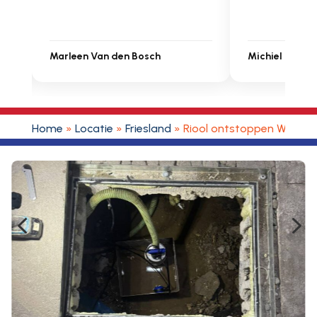
Michiel Uitdenbongerd
Sarah Touat
Home
»
Locatie
»
Friesland
»
Riool ontstoppen Weidu
4
5