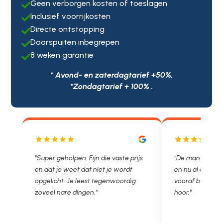
Geen verborgen kosten of toeslagen

Inclusief voorrijkosten

Directe ontstopping

Doorspuiten inbegrepen

8 weken garantie

* Avond- en zaterdagtarief +50%,
*Zondagtarief + 100% .
js
"De man rijden net weg. 11.00 gebeld
"Wat een fijn bed
en nu al opgelost voor een vast en
met een Nederl
vooraf besproken tarief. Lekker
je niet zo goed b
hoor."
Ontstoppen.nl ha
in prijs. Très b