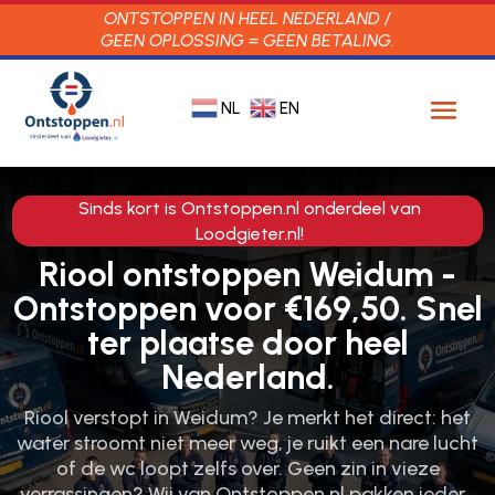
ONTSTOPPEN IN HEEL NEDERLAND /
GEEN OPLOSSING = GEEN BETALING.
NL
EN
Sinds kort is Ontstoppen.nl onderdeel van
Loodgieter.nl!
Riool ontstoppen Weidum -
Ontstoppen voor €169,50. Snel
ter plaatse door heel
Nederland.
Riool verstopt in Weidum? Je merkt het direct: het
water stroomt niet meer weg, je ruikt een nare lucht
of de wc loopt zelfs over.​ Geen zin in vieze
verrassingen? Wij van Ontstoppen.​nl pakken ieder…