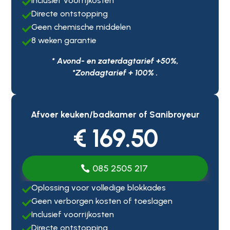
Inclusief voorrijkosten

Directe ontstopping

Geen chemische middelen

8 weken garantie

* Avond- en zaterdagtarief +50%,
*Zondagtarief + 100% .
Afvoer keuken/badkamer of Sanibroyeur
€ 169.50
085 2505 217
Oplossing voor volledige blokkades

Geen verborgen kosten of toeslagen

Inclusief voorrijkosten

Directe ontstopping
