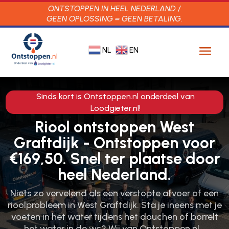
ONTSTOPPEN IN HEEL NEDERLAND /
GEEN OPLOSSING = GEEN BETALING.
NL
EN
Sinds kort is Ontstoppen.nl onderdeel van
Loodgieter.nl!
Riool ontstoppen West
Graftdijk - Ontstoppen voor
€169,50. Snel ter plaatse door
heel Nederland.
Niets zo vervelend als een verstopte afvoer of een
rioolprobleem in West Graftdijk.​ Sta je ineens met je
voeten in het water tijdens het douchen of borrelt
het water in de wc? Wij van Ontstoppen.​nl…