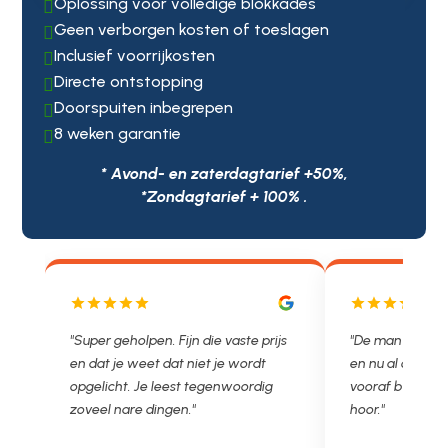
Oplossing voor volledige blokkades

Geen verborgen kosten of toeslagen

Inclusief voorrijkosten

Directe ontstopping

Doorspuiten inbegrepen

8 weken garantie

* Avond- en zaterdagtarief +50%,
*Zondagtarief + 100% .
js
"De man rijden net weg. 11.00 gebeld
"Wat een fijn bed
en nu al opgelost voor een vast en
met een Nederl
vooraf besproken tarief. Lekker
je niet zo goed b
hoor."
Ontstoppen.nl ha
in prijs. Très b