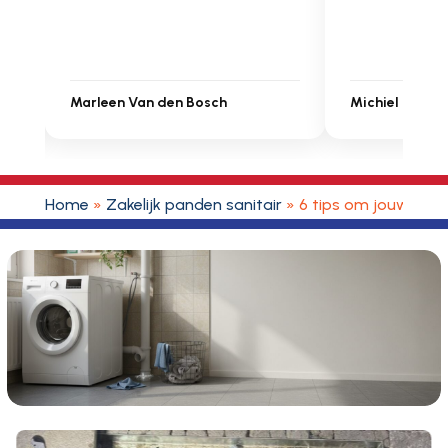
Michiel Uitdenbongerd
Sarah Touat
Home
»
Zakelijk panden sanitair
»
6 tips om jouw bedr