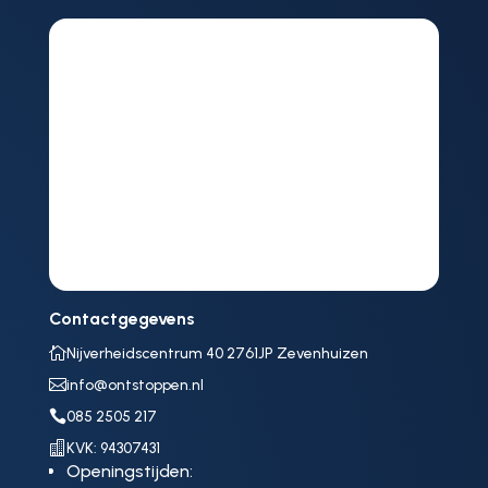
Contactgegevens

Nijverheidscentrum 40 2761JP Zevenhuizen

info@ontstoppen.nl

085 2505 217

KVK: 94307431
Openingstijden: