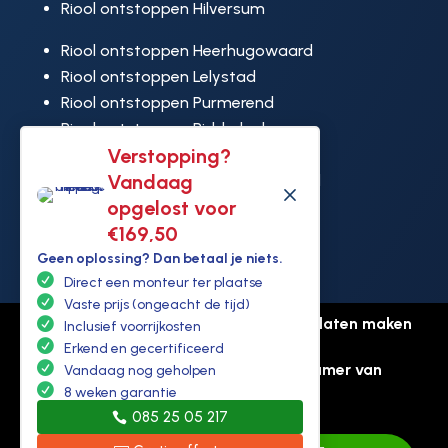
Riool ontstoppen Hilversum
Riool ontstoppen Heerhugowaard
Riool ontstoppen Lelystad
Riool ontstoppen Purmerend
Riool ontstoppen Ridderkerk
Verstopping?
Riool ontstoppen Rijswijk
Vandaag
Riool ontstoppen Hoek van Holland
M
opgelost voor
€169,50
Geen oplossing? Dan betaal je niets.
Direct een monteur ter plaatse
Vaste prijs (ongeacht de tijd)
© Copyright Ontstoppen.nl |
Website laten maken
Inclusief voorrijkosten
door Flexamedia
Erkend en gecertificeerd
Privacyverklaring
-
Disclaimer
-
Kamer van
Vandaag nog geholpen
koophandel: 94307431
8 weken garantie
085 25 05 217