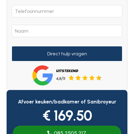
Direct hulp vragen
Afvoer keuken/badkamer of Sanibroyeur
€ 169.50
085 2505 217