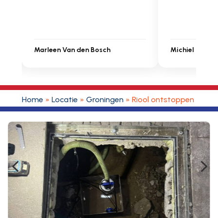
Michiel Uitdenbongerd
Sarah Touat
Home
»
Locatie
»
Groningen
»
Riool ontstoppen West
4
5