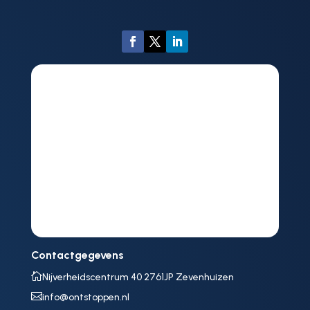
Contactgegevens

Nijverheidscentrum 40 2761JP Zevenhuizen

info@ontstoppen.nl