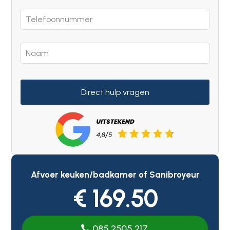
Direct hulp vragen
Afvoer keuken/badkamer of Sanibroyeur
€ 169.50
085 2505 217