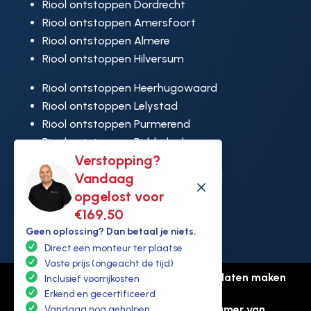
Riool ontstoppen Dordrecht
Riool ontstoppen Amersfoort
Riool ontstoppen Almere
Riool ontstoppen Hilversum
Riool ontstoppen Heerhugowaard
Riool ontstoppen Lelystad
Riool ontstoppen Purmerend
Riool ontstoppen Ridderkerk
Verstopping?
Riool ontstoppen Rijswijk
Vandaag
Riool ontstoppen Hoek van Holland
M
opgelost voor
€169,50
Geen oplossing? Dan betaal je niets.
Direct een monteur ter plaatse
Vaste prijs (ongeacht de tijd)
© Copyright Ontstoppen.nl |
Website laten maken
Inclusief voorrijkosten
door Flexamedia
Erkend en gecertificeerd
Privacyverklaring
-
Disclaimer
-
Kamer van
Vandaag nog geholpen