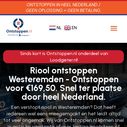
ONTSTOPPEN IN HEEL NEDERLAND /
GEEN OPLOSSING = GEEN BETALING.
NL
EN
Sinds kort is Ontstoppen.nl onderdeel van
Loodgieter.nl!
Riool ontstoppen
Westeremden - Ontstoppen
voor €169,50. Snel ter plaatse
door heel Nederland.
Een verstopt riool in Westeremden? Dat heeft
iedereen wel eens meegemaakt en het leidt altijd
tot veel ongemak.​ Wij van Ontstoppen.​nl komen snel
in actie bij verstopte afvoer, lastige gootsteen of