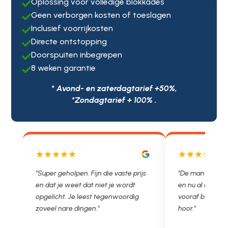
Oplossing voor volledige blokkades

Geen verborgen kosten of toeslagen

Inclusief voorrijkosten

Directe ontstopping

Doorspuiten inbegrepen

8 weken garantie

* Avond- en zaterdagtarief +50%,
*Zondagtarief + 100% .
js
"De man rijden net weg. 11.00 gebeld
"Wat een fijn bed
en nu al opgelost voor een vast en
met een Nederl
vooraf besproken tarief. Lekker
je niet zo goed b
hoor."
Ontstoppen.nl ha
in prijs. Très b