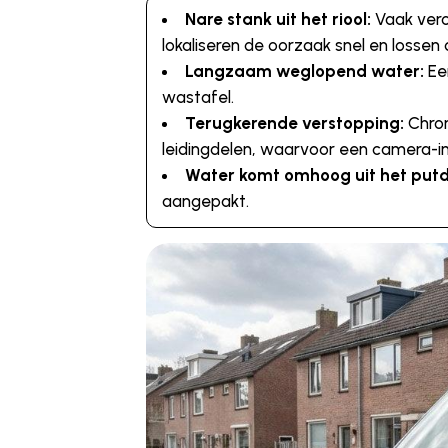
Nare stank uit het riool:
Vaak vero
lokaliseren de oorzaak snel en lossen 
Langzaam weglopend water:
Een
wastafel.
Terugkerende verstopping:
Chron
leidingdelen, waarvoor een camera-ins
Water komt omhoog uit het putd
aangepakt.