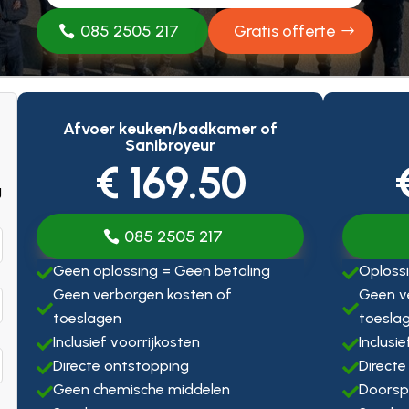
085 2505 217
Gratis offerte
Afvoer keuken/badkamer of
Sanibroyeur
€ 169.50
g
085 2505 217
Geen oplossing = Geen betaling
Oplossi


Geen verborgen kosten of
Geen v


toeslagen
toesla
Inclusief voorrijkosten
Inclusi


Directe ontstopping
Directe


Geen chemische middelen
Doorsp

