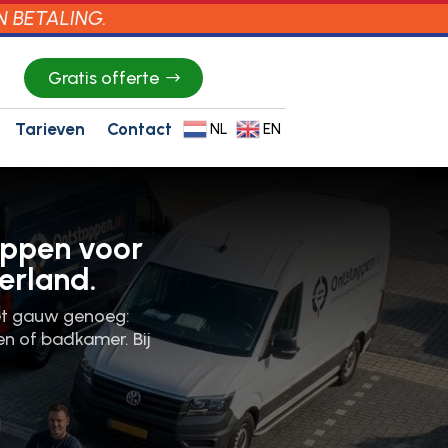
N BETALING.
Gratis offerte
Tarieven
Contact
NL
EN
oppen voor
erland.
het gauw genoeg:
n of badkamer.​ Bij