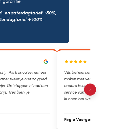
n garantie
d- en zaterdagtarief +50%,
Zondagtarief + 100% .
ls francaise met een
"Als beheerder hebben we helaas vaak te
et je niet zo goed
maken met verstoppingen, lekkages en
tstoppen.nl had een
andere issues. Het is super fijn dat we op de
›
s bien, je
service van Ontstoppen.nl en loodgieter.nl
kunnen bouwen. Ga zo door!"
Regio Vastgoedbeheer