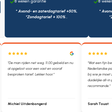
8 weken garantie
8 weke


* Avond- en zaterdagtarief +50%,
* Avon
*Zondagtarief + 100% .
*
 man rijden net weg. 11.00 gebeld en nu
"Wat een fijn bedrijf. A
opgelost voor een vast en vooraf
Nederlandse partner we
proken tarief. Lekker hoor."
bij wie je moet zijn. On
duidelijke all-in prijs. Trè
recommande."
chiel Uitdenbongerd
Sarah Touat