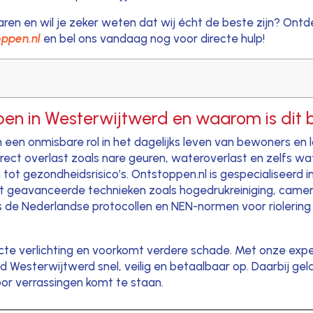
ren en wil je zeker weten dat wij écht de beste zijn? Ont
oppen.nl
en bel ons vandaag nog voor directe hulp!
pen in Westerwijtwerd en waarom is dit b
een onmisbare rol in het dagelijks leven van bewoners en l
irect overlast zoals nare geuren, wateroverlast en zelfs w
tot gezondheidsrisico’s. Ontstoppen.nl is gespecialiseerd i
t geavanceerde technieken zoals hogedrukreiniging, camera
 de Nederlandse protocollen en NEN-normen voor riolering (
ecte verlichting en voorkomt verdere schade. Met onze expe
ond Westerwijtwerd snel, veilig en betaalbaar op. Daarbij gel
oor verrassingen komt te staan.