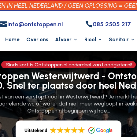
 IN HEEL NEDERLAND / GEEN OPLOSSING = GEE


info@ontstoppen.nl
085 2505 217
Home
Over ons
Afvoer
Riool
Sanitair
Sinds kort is Ontstoppen.nl onderdeel van Loodgieter.nl!
stoppen Westerwijtwerd - Ontst
0. Snel ter plaatse door heel Ned
ast van een verstopt riool in Westerwijtwerd? Je merkt 
borrelende wc of water dat niet meer wegloopt in keuke
Ontstoppen.​nl begrijpen wij hoe…