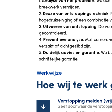
Analyse van het probleem:
We achte
breekwerk vermijden.
Keuze van ontstoppingstechniek:
N
hogedrukreiniging of een combinatie v
Uitvoeren van ontstopping:
De vers
gecontroleerd.
Preventieve analyse:
Met camera-ins
verzakt of dichtgeslibd zijn.
Duidelijk advies en garantie:
We be
schriftelijke garantie.
Werkwijze
Hoe wij te werk
Verstopping melden (vrij
Geef door waar de verstopping
