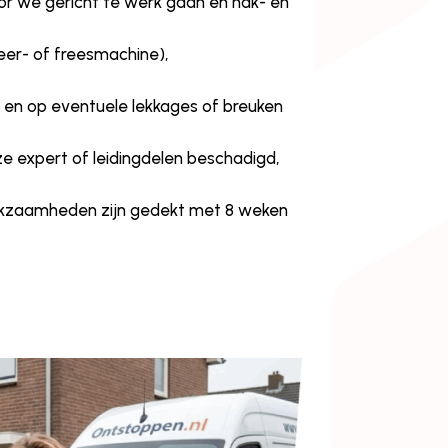
or we gericht te werk gaan en hak- en
er- of freesmachine),
 en op eventuele lekkages of breuken
ze expert of leidingdelen beschadigd,
erkzaamheden zijn gedekt met 8 weken