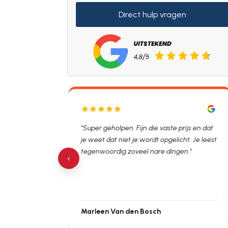
Direct hulp vragen
tstopper
"Super geholpen. Fijn die vaste prijs en dat
"De
. Hierna
je weet dat niet je wordt opgelicht. Je leest
al 
topping.
tegenwoordig zoveel nare dingen."
bes
‹
Marleen Van den Bosch
Mi