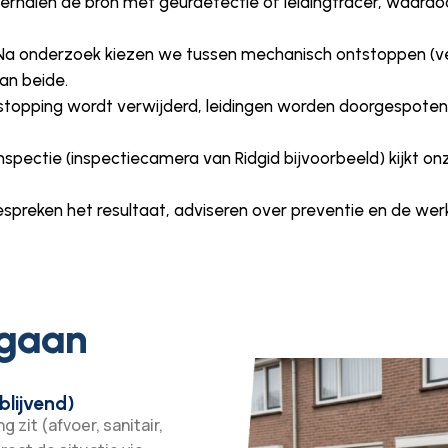
rhalen de bron met geurdetectie of leidingtracer, waardo
a onderzoek kiezen we tussen mechanisch ontstoppen (ve
an beide.
topping wordt verwijderd, leidingen worden doorgespoten
pectie (inspectiecamera van Ridgid bijvoorbeeld) kijkt on
spreken het resultaat, adviseren over preventie en de w
 gaan
blijvend)
 zit (afvoer, sanitair,