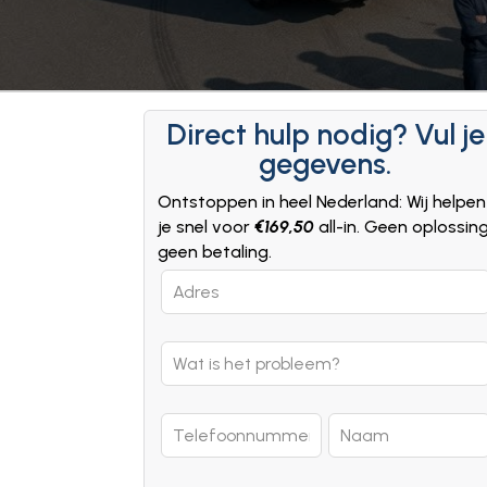
Direct hulp nodig? Vul je
gegevens.
Ontstoppen in heel Nederland: Wij helpen
je snel voor
€169,50
all-in. Geen oplossin
geen betaling.
Leave
this
field
blank