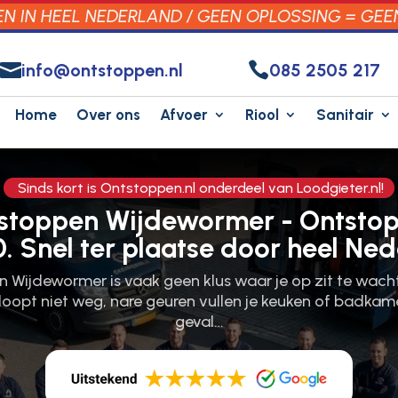
 IN HEEL NEDERLAND / GEEN OPLOSSING = GEE


info@ontstoppen.nl
085 2505 217
Home
Over ons
Afvoer
Riool
Sanitair
Sinds kort is Ontstoppen.nl onderdeel van Loodgieter.nl!
tstoppen Wijdewormer - Ontsto
0. Snel ter plaatse door heel Ned
n Wijdewormer is vaak geen klus waar je op zit te wacht
 loopt niet weg, nare geuren vullen je keuken of badkame
geval…