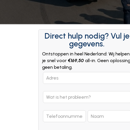
Direct hulp nodig? Vul je
gegevens.
Ontstoppen in heel Nederland: Wij helpen
je snel voor
€169,50
all-in. Geen oplossin
geen betaling.
Leave
this
field
blank