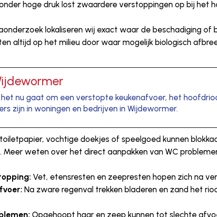
nder hoge druk lost zwaardere verstoppingen op bij het ho
onderzoek lokaliseren wij exact waar de beschadiging of b
tten altijd op het milieu door waar mogelijk biologisch afb
Wijdewormer
f het nu gaat om een verstopte keukenafvoer, het hoofdriool
 zijn in woningen en bedrijven in Wijdewormer.
oiletpapier, vochtige doekjes of speelgoed kunnen blokk
 Meer weten over het direct aanpakken van WC problemen
topping:
Vet, etensresten en zeepresten hopen zich na verlo
fvoer:
Na zware regenval trekken bladeren en zand het rioo
blemen:
Opgehoopt haar en zeep kunnen tot slechte afvoer