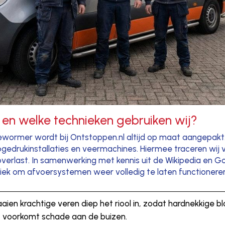
 en welke technieken gebruiken wij?
jdewormer wordt bij Ontstoppen.nl altijd op maat aangepak
hogedrukinstallaties en veermachines. Hiermee traceren wij
verlast. In samenwerking met kennis uit de Wikipedia en G
iek om afvoersystemen weer volledig te laten functionere
aaien krachtige veren diep het riool in, zodat hardnekkige
t voorkomt schade aan de buizen.