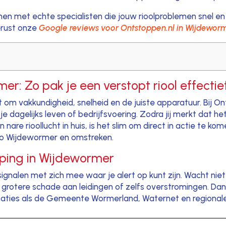
 met echte specialisten die jouw rioolproblemen snel en
erust onze
Google reviews voor Ontstoppen.nl in Wijdewor
r: Zo pak je een verstopt riool effectie
 om vakkundigheid, snelheid en de juiste apparatuur. Bij O
 dagelijks leven of bedrijfsvoering. Zodra jij merkt dat h
n nare rioollucht in huis, is het slim om direct in actie te ko
egio Wijdewormer en omstreken.
pping in Wijdewormer
signalen met zich mee waar je alert op kunt zijn. Wacht nie
 grotere schade aan leidingen of zelfs overstromingen. Da
aties als de Gemeente Wormerland, Waternet en regionale