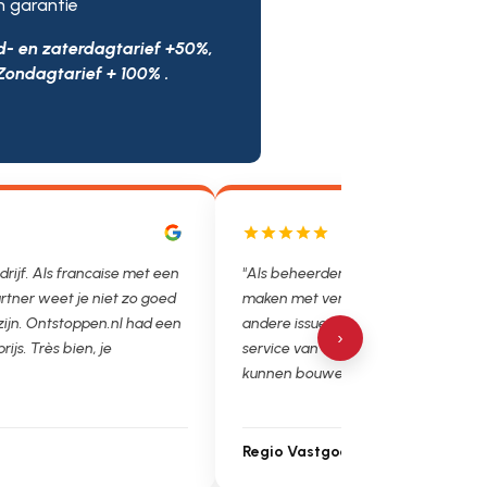
n garantie
d- en zaterdagtarief +50%,
Zondagtarief + 100% .
drijf. Als francaise met een
"Als beheerder hebben we helaas v
rtner weet je niet zo goed
maken met verstoppingen, lekkages
 zijn. Ontstoppen.nl had een
andere issues. Het is super fijn dat 
›
prijs. Très bien, je
service van Ontstoppen.nl en loodgie
kunnen bouwen. Ga zo door!"
Regio Vastgoedbeheer