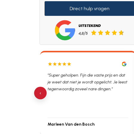
Direct hulp vragen
lpen. Ontstopper
"Super geholpen. Fijn die vaste prijs en dat
tijdsvak. Hierna
je weet dat niet je wordt opgelicht. Je leest
 de verstopping.
tegenwoordig zoveel nare dingen."
‹
Marleen Van den Bosch