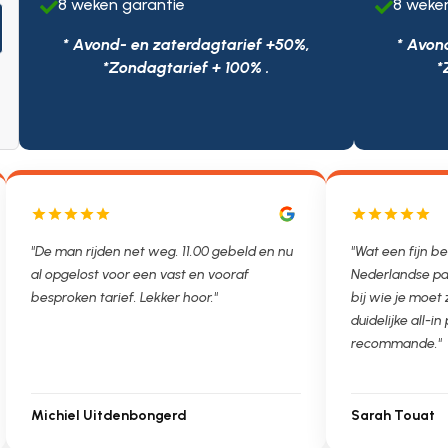
8 weken garantie
8 weke


* Avond- en zaterdagtarief +50%,
* Avon
*Zondagtarief + 100% .
*
"De man rijden net weg. 11.00 gebeld en nu
"Wat een fijn be
al opgelost voor een vast en vooraf
Nederlandse pa
besproken tarief. Lekker hoor."
bij wie je moet
duidelijke all-in 
recommande."
Michiel Uitdenbongerd
Sarah Touat