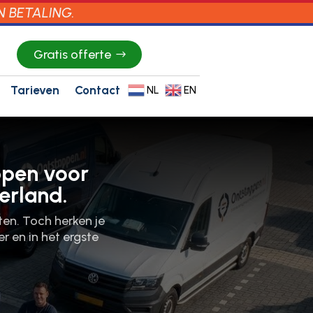
N BETALING.
Gratis offerte
Tarieven
Contact
NL
EN
ppen voor
erland.
en.​ Toch herken je
r en in het ergste