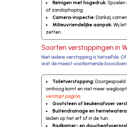
Reinigen met hogedruk:
Spoelen o
of zandophoping.
Camera-inspectie:
Dankzij camera
Milieuvriendelijke aanpak:
Wij le
zetten.
Soorten verstoppingen in 
Niet iedere verstopping is hetzelfde. O
wat de meest voorkomende boosdoeners
Toiletverstopping:
Doorgespoeld t
omhoog komt en niet meer wegloopt.
verstopt pagina
.
Gootsteen of keukenafvoer vers
Buitendrainage en hemelwatera
leiden op het erf of in de tuin.
Badkamer- en doucheafvoerpro