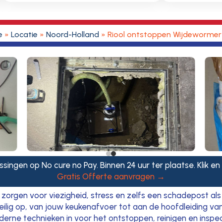
e
»
Locatie
»
Noord-Holland
»
Riool ontstoppen Wijdewormer
ssingen op No cure no Pay. Binnen 24 uur ter plaatse. Klik en
Gratis Offerte aanvragen →
zorgen voor viezigheid, stress en zelfs een schadepost als j
eilig op, van jouw keukenafvoer tot aan de hoofdleiding van
erne technieken in voor het ontstoppen, reinigen en inspec