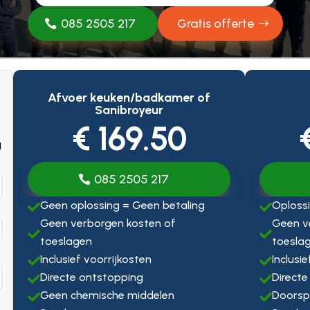
085 2505 217
Gratis offerte
Afvoer keuken/badkamer of
Sanibroyeur
€ 169.50
g
085 2505 217
Geen oplossing = Geen betaling
Oplossi


Geen verborgen kosten of
Geen v


toeslagen
toesla
Inclusief voorrijkosten
Inclusi


Directe ontstopping
Directe


Geen chemische middelen
Doorsp

