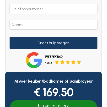
Direct hulp vragen
Afvoer keuken/badkamer of Sanibroyeur
€ 169.50
085 2505 217