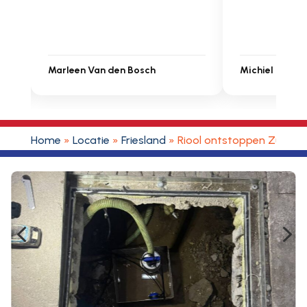
Michiel Uitdenbongerd
Sarah 
Home
»
Locatie
»
Friesland
»
Riool ontstoppen Zurich
4
5