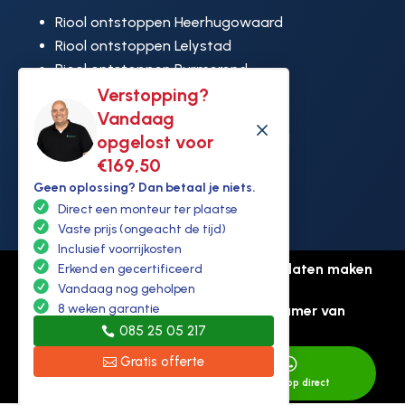
Riool ontstoppen Heerhugowaard
Riool ontstoppen Lelystad
Riool ontstoppen Purmerend
Verstopping?
Riool ontstoppen Ridderkerk
Vandaag
Riool ontstoppen Rijswijk
M
opgelost voor
Riool ontstoppen Hoek van Holland
€169,50
Geen oplossing? Dan betaal je niets.
Direct een monteur ter plaatse
Vaste prijs (ongeacht de tijd)
Inclusief voorrijkosten
© Copyright Ontstoppen.nl |
Website laten maken
Erkend en gecertificeerd
Vandaag nog geholpen
door Flexamedia
8 weken garantie
Privacyverklaring
-
Disclaimer
-
Kamer van
085 25 05 217
koophandel: 94307431
Gratis offerte


Direct bellen
Whatsapp direct