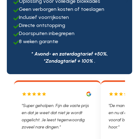
Oplossing voor volledige blokkades

Geen verborgen kosten of toeslagen

Inclusief voorrijkosten

Directe ontstopping

Doorspuiten inbegrepen

8 weken garantie

* Avond- en zaterdagtarief +50%,
*Zondagtarief + 100% .
aste prijs
"De man rijden net weg. 11.00 gebeld
"Wat een
 wordt
en nu al opgelost voor een vast en
met een
woordig
vooraf besproken tarief. Lekker
je niet 
hoor."
Ontstopp
in prijs