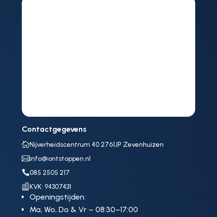
Contactgegevens

Nijverheidscentrum 40 2761JP Zevenhuizen

info@ontstoppen.nl

085 2505 217

KVK: 94307431
Openingstijden:
Ma, Wo, Do & Vr – 08:30–17:00