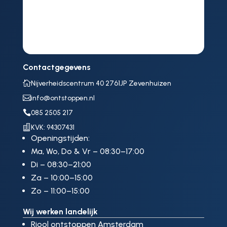
Contactgegevens

Nijverheidscentrum 40 2761JP Zevenhuizen

info@ontstoppen.nl

085 2505 217

KVK: 94307431
Openingstijden:
Ma, Wo, Do & Vr – 08:30–17:00
Di – 08:30–21:00
Za – 10:00–15:00
Zo – 11:00–15:00
Wij werken landelijk
Riool ontstoppen Amsterdam