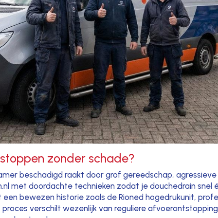
tstoppen zonder schade?
dkamer beschadigd raakt door grof gereedschap, agressiev
l met doordachte technieken zodat je douchedrain snel én 
een bewezen historie zoals de Rioned hogedrukunit, profes
it proces verschilt wezenlijk van reguliere afvoerontstopp