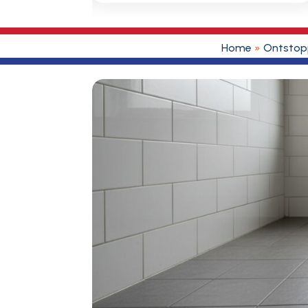
Home
»
Ontstop