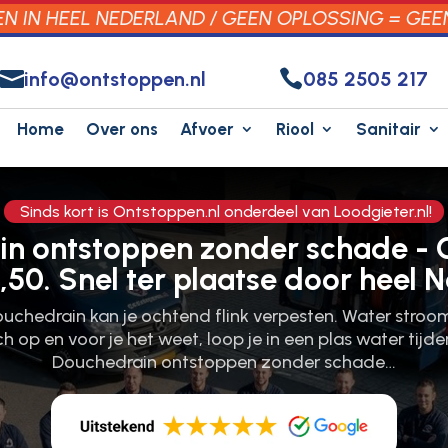
 IN HEEL NEDERLAND / GEEN OPLOSSING = GEE


info@ontstoppen.nl
085 2505 217
Home
Over ons
Afvoer
Riool
Sanitair
Sinds kort is Ontstoppen.nl onderdeel van Loodgieter.nl!
in ontstoppen zonder schade - 
,50. Snel ter plaatse door heel 
uchedrain kan je ochtend flink verpesten.​ Water stroo
h op en voor je het weet, loop je in een plas water tijde
Douchedrain ontstoppen zonder schade…