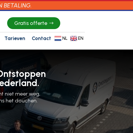
N BETALING.
Gratis offerte
Tarieven
Contact
NL
EN
Ontstoppen
Nederland.
mt niet meer weg,
ns het douchen.​