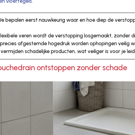
n vloertegels.
We bepalen eerst nauwkeurig waar en hoe diep de verstoppi
flexibele veren wordt de verstopping losgemaakt, zonder dr
 precies afgestemde hogedruk worden ophopingen veilig w
 vermijden schadelijke producten, wat veiliger is voor je lei
douchedrain ontstoppen zonder schade