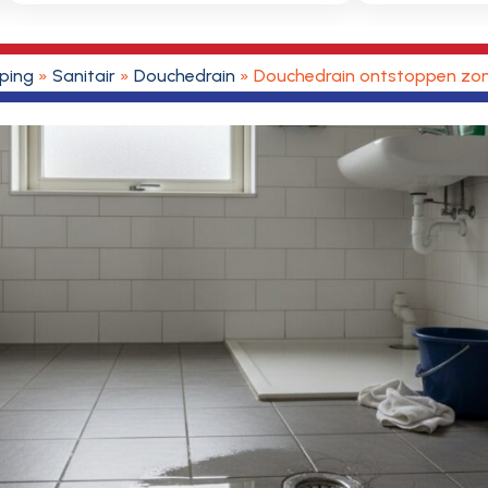
ping
»
Sanitair
»
Douchedrain
»
Douchedrain ontstoppen zo