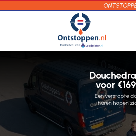
ONTSTOPPEN
Douchedra
voor €169
Een verstopte do
haren hopen zic