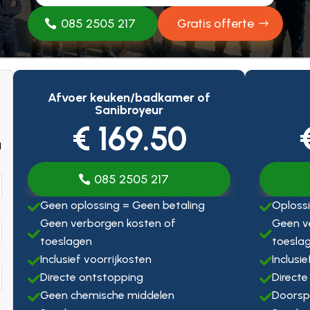
085 2505 217
Gratis offerte
Afvoer keuken/badkamer of
Sanibroyeur
€ 169.50
g
085 2505 217
Geen oplossing = Geen betaling
Oplossi


Geen verborgen kosten of
Geen v


toeslagen
toesla
Inclusief voorrijkosten
Inclusi


Directe ontstopping
Directe


Geen chemische middelen
Doorsp

