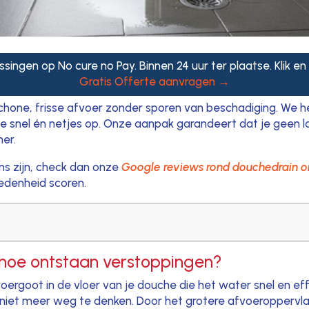
ssingen op No cure no Pay. Binnen 24 uur ter plaatse. Klik en
Gratis Offerte aanvragen →
schone, frisse afvoer zonder sporen van beschadiging. We 
 ze snel én netjes op. Onze aanpak garandeert dat je geen 
er.
ns zijn, check dan onze
Google reviews rond douchedrain 
edenheid scoren.
 hoe ontstaan verstoppingen?
rgoot in de vloer van je douche die het water snel en effic
et meer weg te denken. Door het grotere afvoeroppervlak e