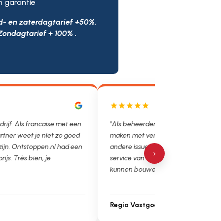
n garantie
d- en zaterdagtarief +50%,
Zondagtarief + 100% .
drijf. Als francaise met een
"Als beheerder hebben we helaas v
rtner weet je niet zo goed
maken met verstoppingen, lekkages
 zijn. Ontstoppen.nl had een
andere issues. Het is super fijn dat 
›
prijs. Très bien, je
service van Ontstoppen.nl en loodgie
kunnen bouwen. Ga zo door!"
Regio Vastgoedbeheer