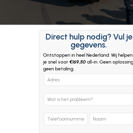
Direct hulp nodig? Vul je
gegevens.
Ontstoppen in heel Nederland: Wij helpen
je snel voor
€169,50
all-in. Geen oplossin
geen betaling.
Leave
this
field
blank