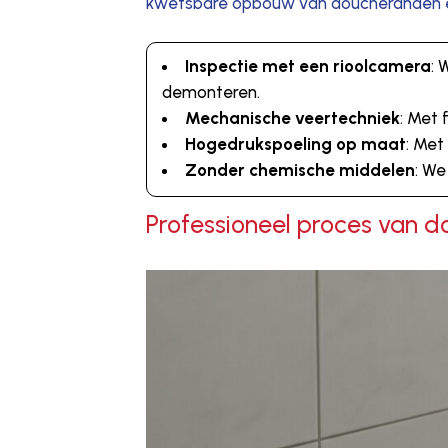
kwetsbare opbouw van doucheranden e
Inspectie met een rioolcamera
: 
demonteren.
Mechanische veertechniek
: Met 
Hogedrukspoeling op maat
: Met
Zonder chemische middelen
: We
Professioneel proces van 