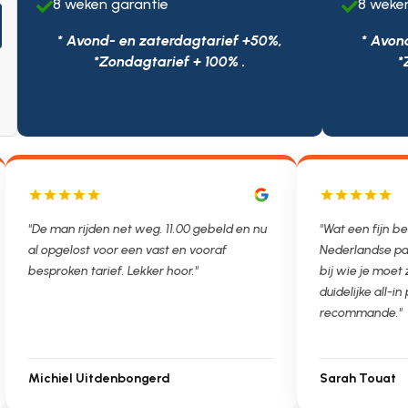
8 weken garantie
8 weke


* Avond- en zaterdagtarief +50%,
* Avon
*Zondagtarief + 100% .
*
"De man rijden net weg. 11.00 gebeld en nu
"Wat een fijn be
al opgelost voor een vast en vooraf
Nederlandse pa
besproken tarief. Lekker hoor."
bij wie je moet
duidelijke all-in 
recommande."
Michiel Uitdenbongerd
Sarah Touat