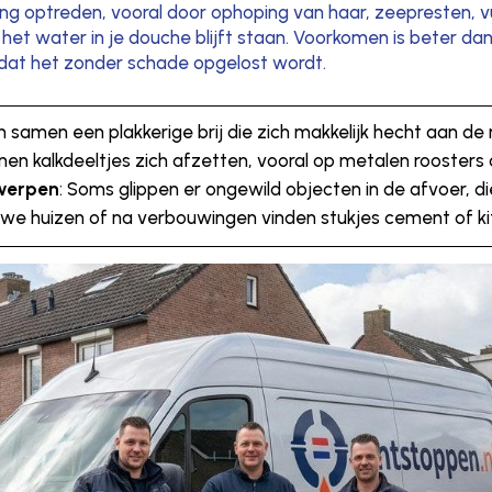
ing optreden, vooral door ophoping van haar, zeepresten, vu
t water in je douche blijft staan. Voorkomen is beter da
n dat het zonder schade opgelost wordt.
 samen een plakkerige brij die zich makkelijk hecht aan de
nen kalkdeeltjes zich afzetten, vooral op metalen roosters
rwerpen
: Soms glippen er ongewild objecten in de afvoer, d
ieuwe huizen of na verbouwingen vinden stukjes cement of k