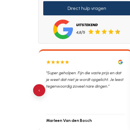
Direct hulp vragen
lpen. Ontstopper
"Super geholpen. Fijn die vaste prijs en dat
tijdsvak. Hierna
je weet dat niet je wordt opgelicht. Je leest
 de verstopping.
tegenwoordig zoveel nare dingen."
‹
Marleen Van den Bosch