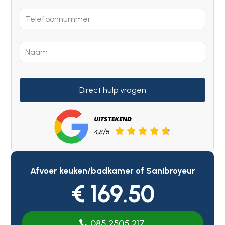
Direct hulp vragen
Afvoer keuken/badkamer of Sanibroyeur
€ 169.50
085 2505 217