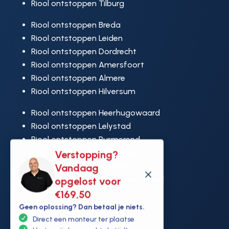
Riool ontstoppen Tilburg
Riool ontstoppen Breda
Riool ontstoppen Leiden
Riool ontstoppen Dordrecht
Riool ontstoppen Amersfoort
Riool ontstoppen Almere
Riool ontstoppen Hilversum
Riool ontstoppen Heerhugowaard
Riool ontstoppen Lelystad
Riool ontstoppen Purmerend
Verstopping?
Riool ontstoppen Ridderkerk
Vandaag
Riool ontstoppen Rijswijk
M
opgelost voor
Riool ontstoppen Hoek van Holland
€169,50
Geen oplossing? Dan betaal je niets.
Direct een monteur ter plaatse