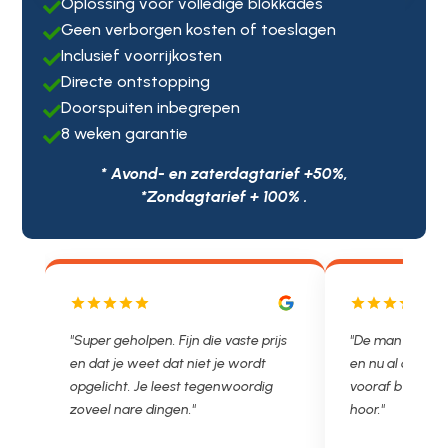
Oplossing voor volledige blokkades

Geen verborgen kosten of toeslagen

Inclusief voorrijkosten

Directe ontstopping

Doorspuiten inbegrepen

8 weken garantie

* Avond- en zaterdagtarief +50%,
*Zondagtarief + 100% .
js
"De man rijden net weg. 11.00 gebeld
"Wat een fijn bed
en nu al opgelost voor een vast en
met een Nederl
vooraf besproken tarief. Lekker
je niet zo goed b
hoor."
Ontstoppen.nl ha
in prijs. Très b