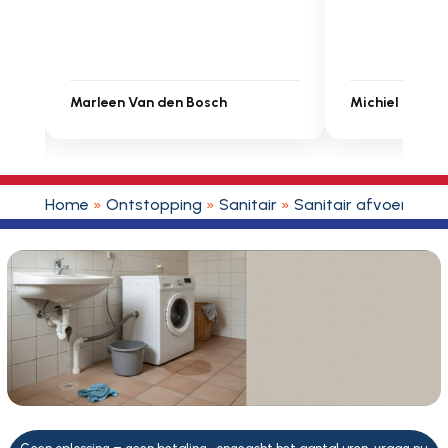
Michiel Uitdenbongerd
Sarah Touat
Home
»
Ontstopping
»
Sanitair
»
Sanitair afvoer
»
San