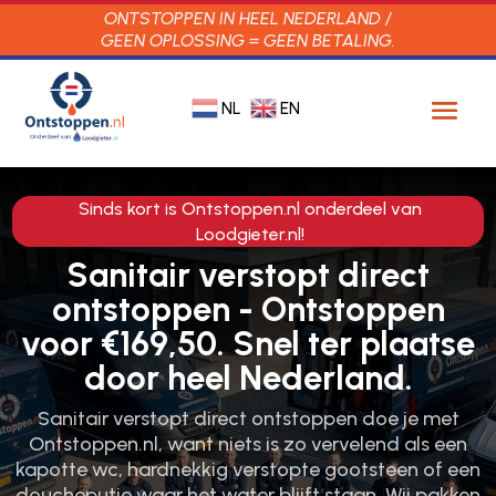
ONTSTOPPEN IN HEEL NEDERLAND /
GEEN OPLOSSING = GEEN BETALING.
NL
EN
Sinds kort is Ontstoppen.nl onderdeel van
Loodgieter.nl!
Sanitair verstopt direct
ontstoppen - Ontstoppen
voor €169,50. Snel ter plaatse
door heel Nederland.
Sanitair verstopt direct ontstoppen doe je met
Ontstoppen.​nl, want niets is zo vervelend als een
kapotte wc, hardnekkig verstopte gootsteen of een
doucheputje waar het water blijft staan.​ Wij pakken