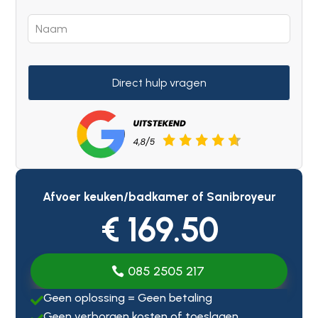
Direct hulp vragen
Afvoer keuken/badkamer of Sanibroyeur
€ 169.50
085 2505 217
Geen oplossing = Geen betaling

Geen verborgen kosten of toeslagen