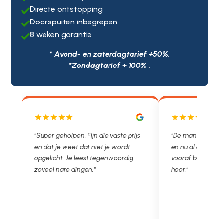
Directe ontstopping

Doorspuiten inbegrepen

8 weken garantie

* Avond- en zaterdagtarief +50%,
*Zondagtarief + 100% .
olpen. Fijn die vaste prijs
"De man rijden net weg. 11.00 gebeld
 weet dat niet je wordt
en nu al opgelost voor een vast en
. Je leest tegenwoordig
vooraf besproken tarief. Lekker
re dingen."
hoor."