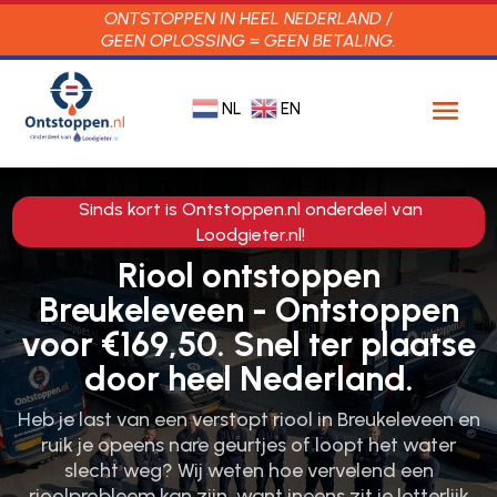
ONTSTOPPEN IN HEEL NEDERLAND /
GEEN OPLOSSING = GEEN BETALING.
NL
EN
Sinds kort is Ontstoppen.nl onderdeel van
Loodgieter.nl!
Riool ontstoppen
Breukeleveen - Ontstoppen
voor €169,50. Snel ter plaatse
door heel Nederland.
Heb je last van een verstopt riool in Breukeleveen en
ruik je opeens nare geurtjes of loopt het water
slecht weg? Wij weten hoe vervelend een
rioolprobleem kan zijn, want ineens zit je letterlijk