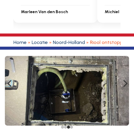
 Van den Bosch
Michiel Uitdenbongerd
Home
»
Locatie
»
Noord-Holland
»
Riool ontstoppen B
4
5