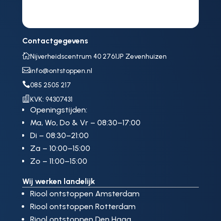
Contactgegevens

Nijverheidscentrum 40 2761JP Zevenhuizen

info@ontstoppen.nl

085 2505 217

KVK: 94307431
Openingstijden:
Ma, Wo, Do & Vr – 08:30–17:00
Di – 08:30–21:00
Za – 10:00–15:00
Zo – 11:00–15:00
Wij werken landelijk
Riool ontstoppen Amsterdam
Riool ontstoppen Rotterdam
Riool ontstoppen Den Haag