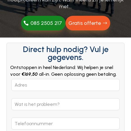
met…
085 2505 217
Gratis offerte
Direct hulp nodig? Vul je
gegevens.
Ontstoppen in heel Nederland: Wij helpen je snel
voor
€169,50
all-in. Geen oplossing geen betaling.
Leave
this
field
blank