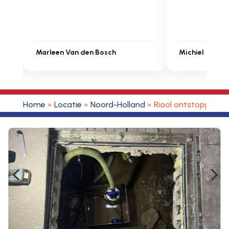
Michiel Uitdenbongerd
Sarah Touat
Home
»
Locatie
»
Noord-Holland
»
Riool ontstoppen De
4
5