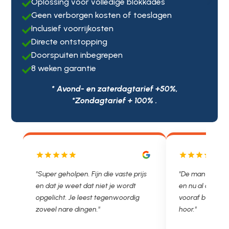
Oplossing voor volledige blokkades

Geen verborgen kosten of toeslagen

Inclusief voorrijkosten

Directe ontstopping

Doorspuiten inbegrepen

8 weken garantie

* Avond- en zaterdagtarief +50%,
*Zondagtarief + 100% .
js
"De man rijden net weg. 11.00 gebeld
"Wat een fijn bed
en nu al opgelost voor een vast en
met een Nederl
vooraf besproken tarief. Lekker
je niet zo goed b
hoor."
Ontstoppen.nl ha
in prijs. Très b