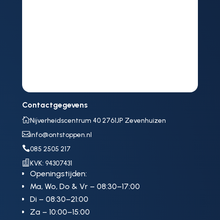
Contactgegevens

Nijverheidscentrum 40 2761JP Zevenhuizen

info@ontstoppen.nl

085 2505 217

KVK: 94307431
Openingstijden:
Ma, Wo, Do & Vr – 08:30–17:00
Di – 08:30–21:00
Za – 10:00–15:00