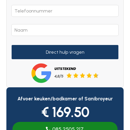
Direct hulp vragen
Afvoer keuken/badkamer of Sanibroyeur
€ 169.50
085 2505 217