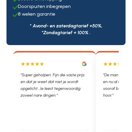
Doorspuiten inbegrepen

8 weken garantie

* Avond- en zaterdagtarief +50%,
*Zondagtarief + 100% .
"Super geholpen. Fijn die vaste prijs
"De man rijden net w
en dat je weet dat niet je wordt
en nu al opgelost voo
opgelicht. Je leest tegenwoordig
vooraf besproken tari
zoveel nare dingen."
hoor."