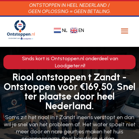
ONTSTOPPEN IN HEEL NEDERLAND /
GEEN OPLOSSING = GEEN BETALING.
NL
EN
Sinds kort is Ontstoppen.nl onderdeel van
Loodgieter.nl!
Riool ontstoppen t Zandt -
Ontstoppen voor €169,50. Snel
ter plaatse door heel
Nederland.
Soms zit het riool in t Zandt ineens verstopt en dan
wil je snel van het probleem af.​ Het water spoelt niet
meer door en nare geurtjes maken het huis
onaangenaam.​ Snel handelen is dan…