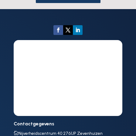
Contactgegevens

Nijverheidscentrum 40 2761JP Zevenhuizen