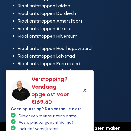
Riool ontstoppen Leiden
Riool ontstoppen Dordrecht
Riool ontstoppen Amersfoort
Riool ontstoppen Almere
Riool ontstoppen Hilversum
Riool ontstoppen Heerhugowaard
Riool ontstoppen Lelystad
Riool ontstoppen Purmerend
Riool ontstoppen Ridderkerk
Verstopping?
Riool ontstoppen Rijswijk
Vandaag
Riool ontstoppen Hoek van Holland
M
opgelost voor
€169,50
Geen oplossing? Dan betaal je niets.
Direct een monteur ter plaatse
Vaste prijs (ongeacht de tijd)
© Copyright Ontstoppen.nl |
Website laten maken
Inclusief voorrijkosten