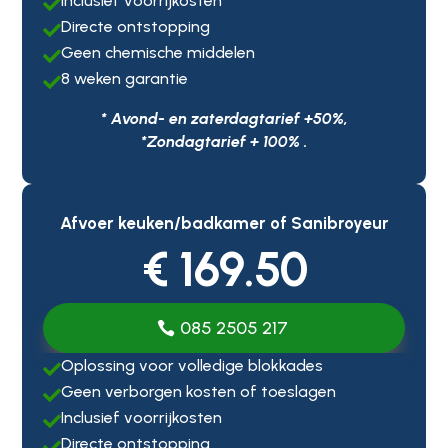
Inclusief voorrijkosten

Directe ontstopping

Geen chemische middelen

8 weken garantie

* Avond- en zaterdagtarief +50%,
*Zondagtarief + 100% .
Afvoer keuken/badkamer of Sanibroyeur
€ 169.50
085 2505 217
Oplossing voor volledige blokkades

Geen verborgen kosten of toeslagen

Inclusief voorrijkosten

Directe ontstopping
