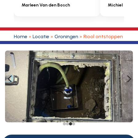
Marleen Van den Bosch
Michiel Uitdenbon
Home
»
Locatie
»
Groningen
»
Riool ontstoppen t Zan
4
5